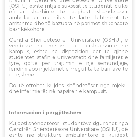
Misioni i Qendrës Shëndetësore Universitare
(QSHU) është rritja e suksesit të studentit, duke
ofruar shërbime të kujdesit shëndetësor
ambulantor me cilësi të lartë, lehtësisht të
arritshme dhe të bazuara në parimet shkencore
bashkëkohore.
Qendra Shëndetësore Universitare (QSHU), e
vendosur në mënyrë të përshtatshme në
kampus, është në dispozicion për të gjithë
studentët, stafin e universitetit dhe familjarët e
tyre, qoftë për trajtimin e një sëmundjeje,
lëndimi apo injektimet e rregullta të barnave të
ndryshme.
Do të ofrohet kujdesi shëndetësor nga mjeku
dhe infermierët në hapsirën e kampusit.
Informacion i përgjithshëm
Kujdesi shëndetësor i studentëve sigurohet nga
Qendrën Shëndetësore Universitare (QSHU), që
është një strukturë ambulantore e kujdesit