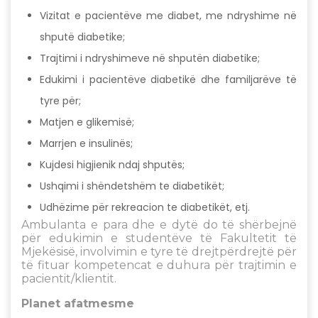
Vizitat e pacientëve me diabet, me ndryshime në
shputë diabetike;
Trajtimi i ndryshimeve në shputën diabetike;
Edukimi i pacientëve diabetikë dhe familjarëve të
tyre për;
Matjen e glikemisë;
Marrjen e insulinës;
Kujdesi higjienik ndaj shputës;
Ushqimi i shëndetshëm te diabetikët;
Udhëzime për rekreacion te diabetikët, etj.
Ambulanta e para dhe e dytë do të shërbejnë
për edukimin e studentëve të Fakultetit të
Mjekësisë, involvimin e tyre të drejtpërdrejtë për
të fituar kompetencat e duhura për trajtimin e
pacientit/klientit.
Planet afatmesme