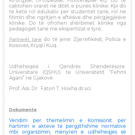
Kirurgjisë, Ortopedisë, Fizioterapisë etj. Do të
caktohen oraret në ditët e punës klinike. Kjo do
të ketë rol edukativ për studentët tanë, rol në
fitimin dhe ngritjen e aftësive dhe përgjegjësive
klinike. Do të ofrohen shërbimet klinike nga
pedagogët tanë me ekspertizat e tyre.
do të jenë: Zjarrëfikësit, Policia e
Partnerët tanë
Kosovës, Kryqi i Kuq.
Udhëheqësi i Qendrës Shëndetësore
Universitare (QSHU) të Universitetit “Fehmi
Agani” në Gjakovë
Prof. Ass. Dr. Faton T. Hoxha dr.sci.
Dokumente
Vendim për themelimin e Komisionit për
hartimin e akteve të përgjithshme normative
mbi organizimin, mënyren e udhëheqjes së