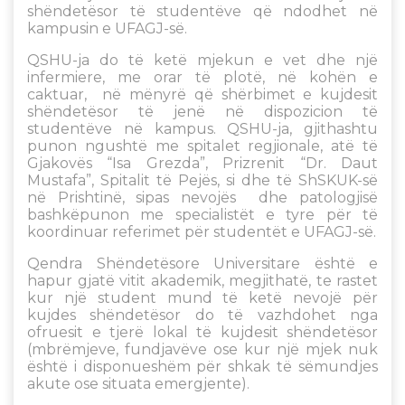
shëndetësor të studentëve që ndodhet në
kampusin e UFAGJ-së.
QSHU-ja do të ketë mjekun e vet dhe një
infermiere, me orar të plotë, në kohën e
caktuar, në mënyrë që shërbimet e kujdesit
shëndetësor të jenë në dispozicion të
studentëve në kampus. QSHU-ja, gjithashtu
punon ngushtë me spitalet regjionale, atë të
Gjakovës “Isa Grezda”, Prizrenit “Dr. Daut
Mustafa”, Spitalit të Pejës, si dhe të ShSKUK-së
në Prishtinë, sipas nevojës dhe patologjisë
bashkëpunon me specialistët e tyre për të
koordinuar referimet për studentët e UFAGJ-së.
Qendra Shëndetësore Universitare është e
hapur gjatë vitit akademik, megjithatë, te rastet
kur një student mund të ketë nevojë për
kujdes shëndetësor do të vazhdohet nga
ofruesit e tjerë lokal të kujdesit shëndetësor
(mbrëmjeve, fundjavëve ose kur një mjek nuk
është i disponueshëm për shkak të sëmundjes
akute ose situata emergjente).