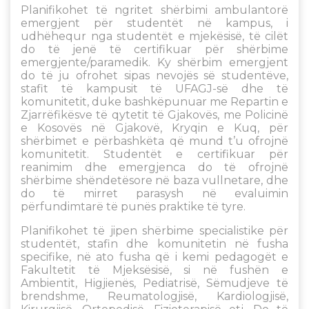
Planifikohet të ngritet shërbimi ambulantorë
emergjent për studentët në kampus, i
udhëhequr nga studentët e mjekësisë, të cilët
do të jenë të certifikuar për shërbime
emergjente/paramedik. Ky shërbim emergjent
do të ju ofrohet sipas nevojës së studentëve,
stafit të kampusit të UFAGJ-së dhe të
komunitetit, duke bashkëpunuar me Repartin e
Zjarrëfikësve të qytetit të Gjakovës, me Policinë
e Kosovës në Gjakovë, Kryqin e Kuq, për
shërbimet e përbashkëta që mund t’u ofrojnë
komunitetit. Studentët e certifikuar për
reanimim dhe emergjenca do të ofrojnë
shërbime shëndetësore në baza vullnetare, dhe
do të mirret parasysh në evaluimin
përfundimtarë të punës praktike të tyre.
Planifikohet të jipen shërbime specialistike për
studentët, stafin dhe komunitetin në fusha
specifike, në ato fusha që i kemi pedagogët e
Fakultetit të Mjeksësisë, si në fushën e
Ambientit, Higjienës, Pediatrisë, Sëmudjeve të
brendshme, Reumatologjisë, Kardiologjisë,