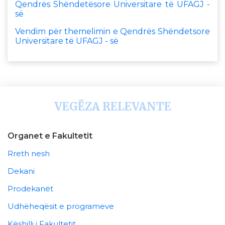
Qendrës Shëndetësore Universitare të UFAGJ -
së
Vendim për themelimin e Qendrës Shëndetsore
Universitare të UFAGJ - së
VEGËZA RELEVANTE
Organet e Fakultetit
Rreth nesh
Dekani
Prodekanët
Udhëheqësit e programeve
Këshilli i Fakultetit