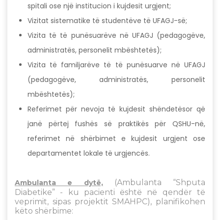
spitali ose një institucion i kujdesit urgjent;
Vizitat sistematike të studentëve të UFAGJ-së;
Vizita të të punësuarëve në UFAGJ (pedagogëve,
administratës, personelit mbështetës);
Vizita të familjarëve të të punësuarve në UFAGJ
(pedagogëve, administratës, personelit
mbështetës);
Referimet për nevoja të kujdesit shëndetësor që
janë përtej fushës së praktikës për QSHU-në,
referimet në shërbimet e kujdesit urgjent ose
departamentet lokale të urgjencës.
(Ambulanta “Shputa
Ambulanta e dytë,
Diabetike” - ku pacienti është në qendër të
veprimit, sipas projektit SMAHPC), planifikohen
këto shërbime: