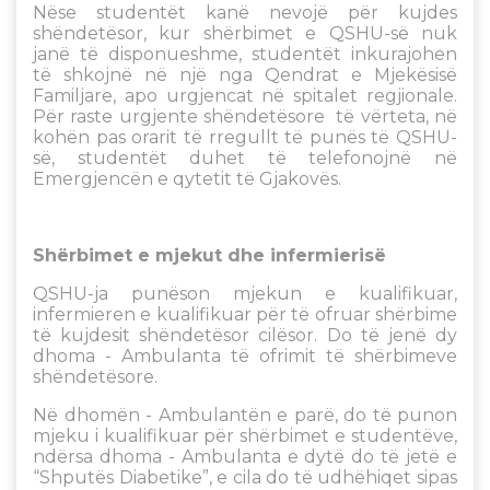
Nëse studentët kanë nevojë për kujdes
shëndetësor, kur shërbimet e QSHU-së nuk
janë të disponueshme, studentët inkurajohen
të shkojnë në një nga Qendrat e Mjekësisë
Familjare, apo urgjencat në spitalet regjionale.
Për raste urgjente shëndetësore të vërteta, në
kohën pas orarit të rregullt të punës të QSHU-
së, studentët duhet të telefonojnë në
Emergjencën e qytetit të Gjakovës.
Shërbimet e mjekut dhe infermierisë
QSHU-ja punëson mjekun e kualifikuar,
infermieren e kualifikuar për të ofruar shërbime
të kujdesit shëndetësor cilësor. Do të jenë dy
dhoma - Ambulanta të ofrimit të shërbimeve
shëndetësore.
Në dhomën - Ambulantën e parë, do të punon
mjeku i kualifikuar për shërbimet e studentëve,
ndërsa dhoma - Ambulanta e dytë do të jetë e
“Shputës Diabetike”, e cila do të udhëhiqet sipas