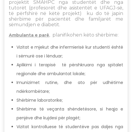
projektit SMAHPC nga studentët dhe nga
tutorët (profesorët dhe asistentët e UFAGJ-së,
të përfshirë në këtë projekt) ku do të japin
shërbime për pacientët dhe familjarët me
sëmundjen e diabetit.
planifikohen këto shërbime:
Ambulanta e parë
,
Vizitat e mjekut dhe infermierisë kur studenti është
i sëmurë ose i lënduar;
Aplikimi i terapisë të përshkruara nga spitalet
regjionale dhe ambulantat lokale;
Imunizimet rutine, dhe ato për udhëtime
ndërkombëtare;
Shërbime laboratorike;
Shërbime të veçanta shëndetësore, si heqja e
penjëve dhe kujdesi për plagët;
Vizitat kontrolluese të studentëve pas daljes nga