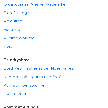
Organogrami i Njësive Akademike
Plani Strategjik
Rregullore
Vendime
Punime diplome
Tjera
Të ndryshme
Bordi Këshillëdhënës për Ndërmarrësi
Komisioni për sigurim të cilësisë
Komisioni për studime
Hulumtimet
Postimet e fundit