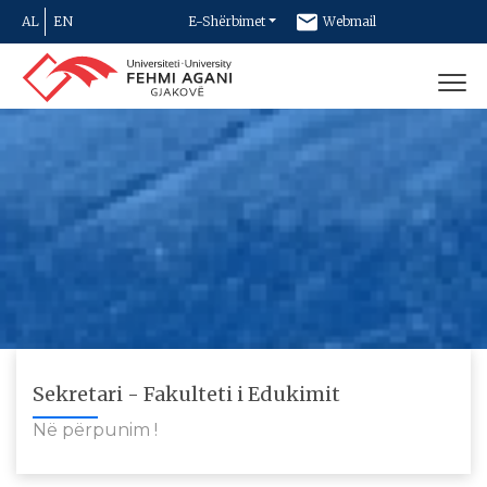
AL
EN
E-Shërbimet
Webmail
Newsletter
Kontakt
Sekretari - Fakulteti i Edukimit
Në përpunim !