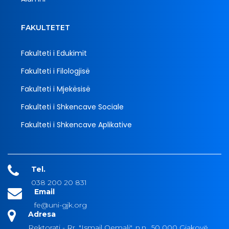
FAKULTETET
Fakulteti i Edukimit
Fakulteti i Filologjisë
Fakulteti i Mjekësisë
Fakulteti i Shkencave Sociale
Fakulteti i Shkencave Aplikative
Tel.
038 200 20 831
Email
fe@uni-gjk.org
Adresa
Rektorati - Rr. "Ismail Qemali", n.n., 50 000 Gjakovë,