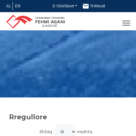
AL
EN
E-Shërbimet
Webmail
Newsletter
Kontakt
Rregullore
Shfaq
rreshta