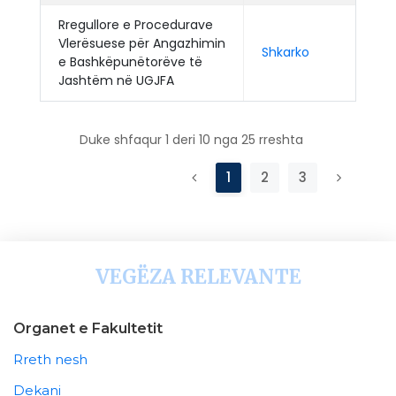
Rregullore e Procedurave
Vlerësuese për Angazhimin
Shkarko
e Bashkëpunëtorëve të
Jashtëm në UGJFA
Duke shfaqur 1 deri 10 nga 25 rreshta
1
2
3
VEGËZA RELEVANTE
Organet e Fakultetit
Rreth nesh
Dekani