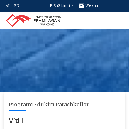
AL
EN
E-Shërbimet
Webmail
Newsletter
Kontakt
Programi Edukim Parashkollor
Viti I