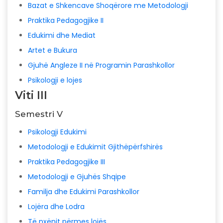
Bazat e Shkencave Shoqërore me Metodologji
Praktika Pedagogjike II
Edukimi dhe Mediat
Artet e Bukura
Gjuhë Angleze II në Programin Parashkollor
Psikologji e lojes
Viti III
Semestri V
Psikologji Edukimi
Metodologji e Edukimit Gjithëpërfshirës
Praktika Pedagogjike III
Metodologji e Gjuhës Shqipe
Familja dhe Edukimi Parashkollor
Lojëra dhe Lodra
Të nxënit përmes lojës