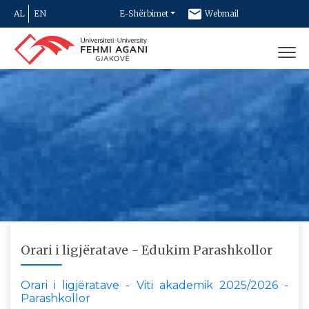
AL
EN
E-Shërbimet
Webmail
Newsletter
Kontakt
Orari i ligjëratave - Edukim Parashkollor
Orari i ligjëratave - Viti akademik 2025/2026 -
Parashkollor