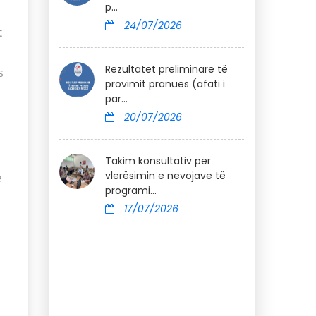
p...
24/07/2026
t
Rezultatet preliminare të
s
provimit pranues (afati i
par...
20/07/2026
u
Takim konsultativ për
vlerësimin e nevojave të
ë
programi...
17/07/2026