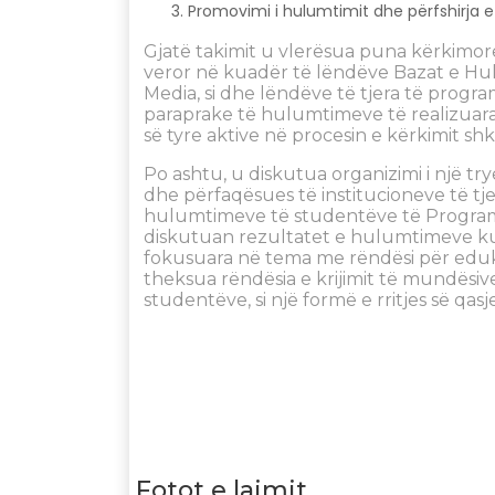
Promovimi i hulumtimit dhe përfshirja 
Gjatë takimit u vlerësua puna kërkimore
veror në kuadër të lëndëve Bazat e Hul
Media, si dhe lëndëve të tjera të prog
paraprake të hulumtimeve të realizuara
së tyre aktive në procesin e kërkimit sh
Po ashtu, u diskutua organizimi i një 
dhe përfaqësues të institucioneve të tje
hulumtimeve të studentëve të Programit F
diskutuan rezultatet e hulumtimeve kua
fokusuara në tema me rëndësi për eduk
theksua rëndësia e krijimit të mundësi
studentëve, si një formë e rritjes së q
Fotot e lajmit