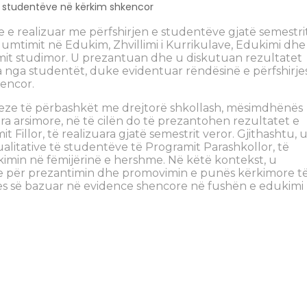
e studentëve në kërkim shkencor
 e realizuar me përfshirjen e studentëve gjatë semestri
umtimit në Edukim, Zhvillimi i Kurrikulave, Edukimi dhe
ramit studimor. U prezantuan dhe u diskutuan rezultatet
 nga studentët, duke evidentuar rëndësinë e përfshirje
kencor.
tryeze të përbashkët me drejtorë shkollash, mësimdhënës
ra arsimore, në të cilën do të prezantohen rezultatet e
illor, të realizuara gjatë semestrit veror. Gjithashtu, 
litative të studentëve të Programit Parashkollor, të
imin në fëmijërinë e hershme. Në këtë kontekst, u
ve për prezantimin dhe promovimin e punës kërkimore t
asjes së bazuar në evidence shencore në fushën e edukimi