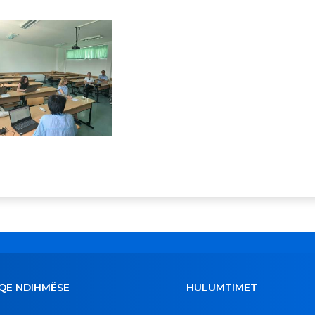
QE NDIHMËSE
HULUMTIMET