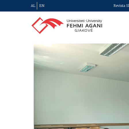
AL
EN
Revista S