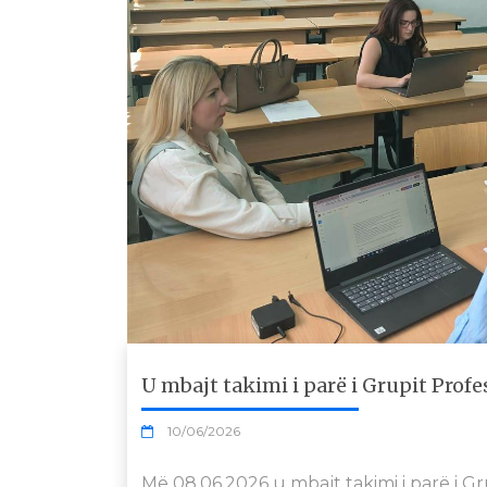
U mbajt takimi i parë i Grupit Prof
10/06/2026
Më 08.06.2026 u mbajt takimi i parë i G