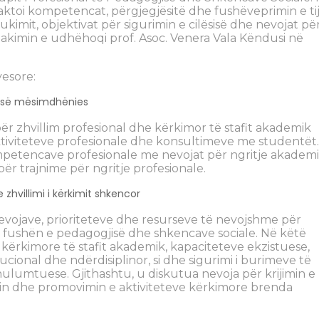
rcaktoi kompetencat, përgjegjësitë dhe fushëveprimin e tij
ukimit, objektivat për sigurimin e cilësisë dhe nevojat pë
 Takimin e udhëhoqi prof. Asoc. Venera Vala Këndusi në
yesore:
isë së mësimdhënies
për zhvillim profesional dhe kërkimor të stafit akademik
tiviteteve profesionale dhe konsultimeve me studentët
mpetencave profesionale me nevojat për ngritje akadem
 për trajnime për ngritje profesionale.
 zhvillimi i kërkimit shkencor
e nevojave, prioriteteve dhe resurseve të nevojshme për
ë fushën e pedagogjisë dhe shkencave sociale. Në këtë
kërkimore të stafit akademik, kapaciteteve ekzistuese,
onal dhe ndërdisiplinor, si dhe sigurimi i burimeve të
ulumtuese. Gjithashtu, u diskutua nevoja për krijimin e 
imin dhe promovimin e aktiviteteve kërkimore brenda