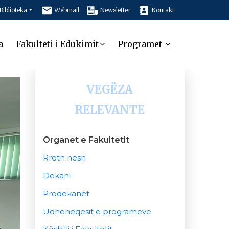
Biblioteka
Webmail
Newsletter
Kontakt
a
Fakulteti i Edukimit
Programet
VEGËZA
RELEVANTE
Organet e Fakultetit
Rreth nesh
Dekani
Prodekanët
Udhëheqësit e programeve