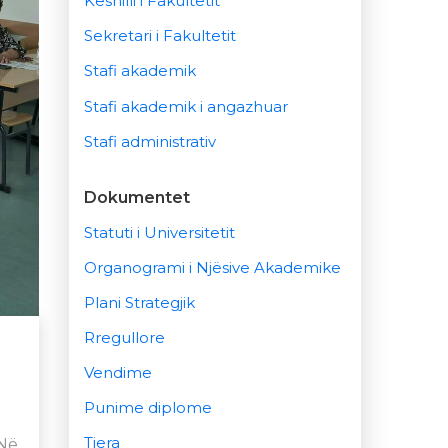
Këshilli i Fakultetit
Sekretari i Fakultetit
Stafi akademik
Stafi akademik i angazhuar
Stafi administrativ
Dokumentet
Statuti i Universitetit
Organogrami i Njësive Akademike
Plani Strategjik
Rregullore
Vendime
Punime diplome
Tjera
 Në