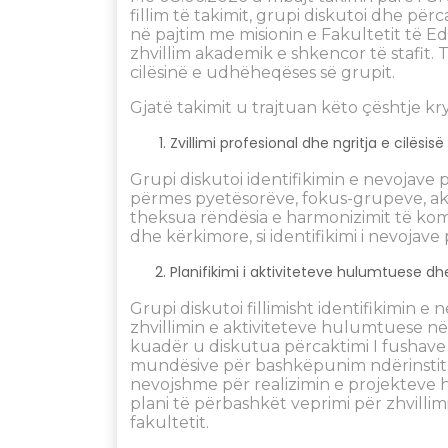
fillim të takimit, grupi diskutoi dhe pë
në pajtim me misionin e Fakultetit të Ed
zhvillim akademik e shkencor të stafit.
cilësinë e udhëheqëses së grupit.
Gjatë takimit u trajtuan këto çështje kr
Zvillimi profesional dhe ngritja e cilës
Grupi diskutoi identifikimin e nevojave 
përmes pyetësorëve, fokus-grupeve, ak
theksua rëndësia e harmonizimit të ko
dhe kërkimore, si identifikimi i nevojave
Planifikimi i aktiviteteve hulumtuese dhe
Grupi diskutoi fillimisht identifikimin 
zhvillimin e aktiviteteve hulumtuese n
kuadër u diskutua përcaktimi I fushave 
mundësive për bashkëpunim ndërinstituci
nevojshme për realizimin e projekteve h
plani të përbashkët veprimi për zhvill
fakultetit.