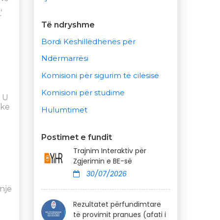
,
r
Të ndryshme
Bordi Këshillëdhënës për
Ndërmarrësi
Komisioni për sigurim të cilësisë
Komisioni për studime
. U
ike
Hulumtimet
Postimet e fundit
Trajnim Interaktiv për
Zgjerimin e BE-së
30/07/2026
një
Rezultatet përfundimtare
të provimit pranues (afati i