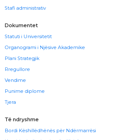
Stafi administrativ
Dokumentet
Statuti i Universitetit
Organogrami i Njësive Akademike
Plani Strategjik
Rregullore
Vendime
Punime diplome
Tjera
Të ndryshme
Bordi Këshillëdhënës për Ndërmarrësi