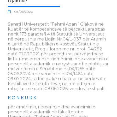
Gjakovë
08/06/2026
Senati i Universitetit “Fehmi Agani” Gjakovë në
kuadër të kompetencave të përcaktuara sipas
nenit 173 paragrafi 4 të Statutit të Universitetit,
në përputhje me Ligjin Nr.04/L-037 për Arsimin
e Lartë në Republikën e Kosovës, Statutin e
Universitetit, Rregulloren me nr. prot. 04/292
datë 01.03.2021 për procedurat përzgjedhëse
lidhur me emërimin, riemërimin dhe avancimin e
personelit akademik, e ndryshuar dhe plotësuar
me vendimin e Senatit me nr.04/1255 datë
05.06.2024 dhe vendimin nr.04/1464 datë
09.07.2024, si dhe duke u bazuar në kërkesat e
Këshillave të fakulteteve, në mbledhjen e
mbajtur më datë 08.06.2026, vendosi të shpall:
K O N K U R S
për emërimin, riemërimin dhe avancimin e
personelit akademik në fakultetet e
Universitetit “Fehmi Agani” në Gjakovë.