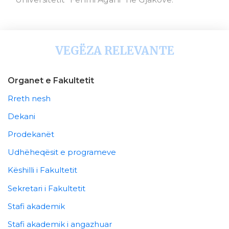
VEGËZA RELEVANTE
Organet e Fakultetit
Rreth nesh
Dekani
Prodekanët
Udhëheqësit e programeve
Këshilli i Fakultetit
Sekretari i Fakultetit
Stafi akademik
Stafi akademik i angazhuar