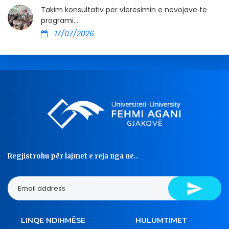
Takim konsultativ për vlerësimin e nevojave të
programi...
17/07/2026
Regjistrohu për lajmet e reja nga ne..
LINQE NDIHMËSE
HULUMTIMET