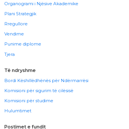
Organogrami i Njësive Akademike
Plani Strategjik
Rregullore
Vendime
Punime diplome
Tjera
Të ndryshme
Bordi Këshillëdhënës për Ndërmarrësi
Komisioni për sigurim të cilësisë
Komisioni për studime
Hulumtimet
Postimet e fundit