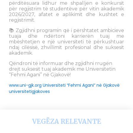
përditësuara lidhur me shpalljen e konkursit
për regjistrim të studentëve për vitin akademik
2026/2027, afatet e aplikimit dhe kushtet e
regjistrimit.
📚 Zgjidhni programin që i përshtatet ambicieve
tuaja dhe ndërtoni karrierën tuaj me
mbështetjen e një universiteti të përkushtuar
ndaj cilësisë, zhvillimit profesional dhe suksesit
akademik.
Qëndroni të informuar dhe zgjidhni rrugën
drejt suksesit tuaj akademik me Universitetin
“Fehmi Agani” në Gjakovë!
www.uni-gjk.org
Universiteti “Fehmi Agani” në Gjakovë
universitetigjakoves
VEGËZA RELEVANTE