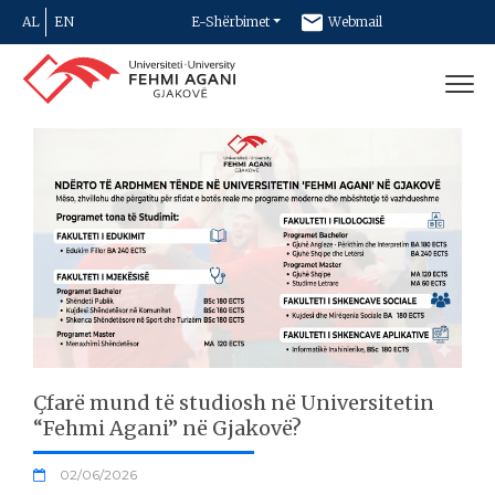
AL
EN
E-Shërbimet
Webmail
Newsletter
Kontakt
Çfarë mund të studiosh në Universitetin
“Fehmi Agani” në Gjakovë?
02/06/2026