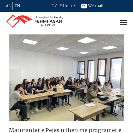
AL
EN
E-Shërbimet
Webmail
Newsletter
Kontakt
Maturantët e Pejës njihen me programet e