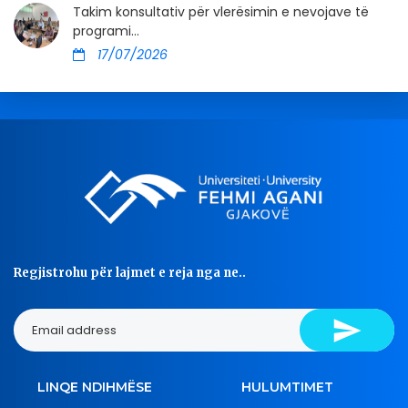
Takim konsultativ për vlerësimin e nevojave të
programi...
17/07/2026
Regjistrohu për lajmet e reja nga ne..
LINQE NDIHMËSE
HULUMTIMET