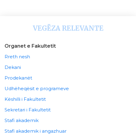
VEGËZA RELEVANTE
Organet e Fakultetit
Rreth nesh
Dekani
Prodekanët
Udhëheqësit e programeve
Këshilli i Fakultetit
Sekretari i Fakultetit
Stafi akademik
Stafi akademik i angazhuar