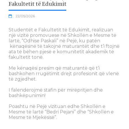
Fakultetit të Edukimit
22/05/2026
Studentët e Fakultetit të Edukimit, realizuan
një vizitë promovuese në Shkollën e Mesme të
lartë, “Odhise Paskali” në Pejë, ku patën
kënaqësinë të takojnë maturantët dhe t’i ftojnë
ata të bëhen pjesë e komunitetit akademik të
fakultetit tonë.
Me kënaqësi presim që maturantë që t’i
bashkohen rrugëtimit drejt profesionit që vlenë
të zgjedhet.
I falenderojmë stafin për mirëpritjen dhe
bashkëpunimin!
Poashtu në Pejë vizituan edhe Shkollën e
Mesme të lartë “Bedri Pejani” dhe “Shkollën e
Mesme të Mjekësisë”.