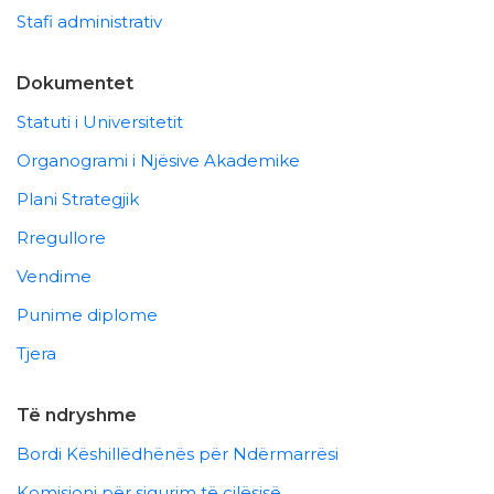
Stafi administrativ
Dokumentet
Statuti i Universitetit
Organogrami i Njësive Akademike
Plani Strategjik
Rregullore
Vendime
Punime diplome
Tjera
Të ndryshme
Bordi Këshillëdhënës për Ndërmarrësi
Komisioni për sigurim të cilësisë