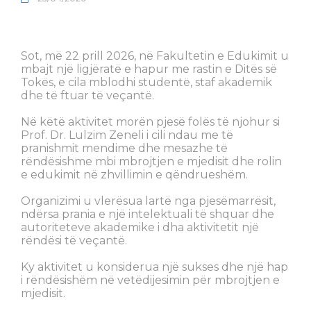
Sot, më 22 prill 2026, në Fakultetin e Edukimit u
mbajt një ligjëratë e hapur me rastin e Ditës së
Tokës, e cila mblodhi studentë, staf akademik
dhe të ftuar të veçantë.
Në këtë aktivitet morën pjesë folës të njohur si
Prof. Dr. Lulzim Zeneli i cili ndau me të
pranishmit mendime dhe mesazhe të
rëndësishme mbi mbrojtjen e mjedisit dhe rolin
e edukimit në zhvillimin e qëndrueshëm.
Organizimi u vlerësua lartë nga pjesëmarrësit,
ndërsa prania e një intelektuali të shquar dhe
autoriteteve akademike i dha aktivitetit një
rëndësi të veçantë.
Ky aktivitet u konsiderua një sukses dhe një hap
i rëndësishëm në vetëdijesimin për mbrojtjen e
mjedisit.