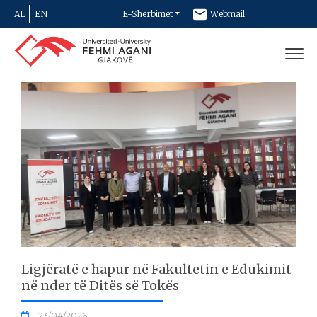
AL
EN
E-Shërbimet
Webmail
Newsletter
Kontakt
Ligjëratë e hapur në Fakultetin e Edukimit
në nder të Ditës së Tokës
23/04/2026