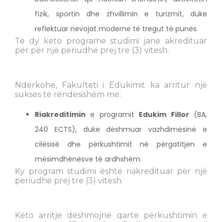
fizik, sportin dhe zhvillimin e turizmit, duke
reflektuar nevojat moderne të tregut të punës.
Të dy këto programe studimi janë akredituar
për për një periudhë prej tre (3) vitesh.
Ndërkohë, Fakulteti i Edukimit ka arritur një
sukses të rëndësishëm me:
Riakreditimin
e programit
Edukim Fillor
(BA,
240 ECTS), duke dëshmuar vazhdimësinë e
cilësisë dhe përkushtimit në përgatitjen e
mësimdhënësve të ardhshëm.
Ky program studimi është riakredituar për një
periudhë prej tre (3) vitesh.
Këto arritje dëshmojnë qartë përkushtimin e