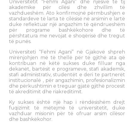
Universitetit “Fehmi Agani” dhe njësive të tij
akademike për cilësi dhe zhvillim të
vazhdueshëm. Ato konfirmojnë përmbushjen e
standardeve të larta të cilësisë në arsimin e lartë
duke reflektuar një angazhim të qëndrueshëm
për programe bashkëkohore dhe të
përshtatura me nevojat e shoqërisë dhe tregut
të punës.
Universiteti “Fehmi Agani” në Gjakovë shpreh
mirënjohjen më të thellë për të gjithë ata që
kontribuan në këtë sukses duke filluar nga
dekanët, bartësit e programeve, stafi akademik,
stafi administrativ, studentët e deri te partnerët
institucionalë , për angazhimin, profesionalizmin
dhe përkushtimin e treguar gjatë gjithë procesit
të akreditimit dhe riakreditimit.
Ky sukses është një hap i rëndësishëm drejt
fuqizimit të mëtejmë të universitetit, duke
vazhduar misionin për të ofruar arsim cilësor
dhe bashkëkohor.