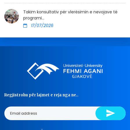
Takim konsultativ për vlerësimin e nevojave të
programi...
17/07/2026
Regjistrohu për lajmet e reja nga ne..