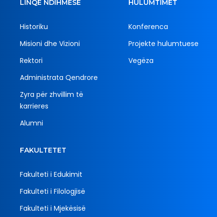
LINQE NDIHMËSE
HULUMTIMET
Historiku
Konferenca
Misioni dhe Vizioni
Projekte hulumtuese
Rektori
Vegëza
Administrata Qendrore
Zyra për zhvillim të
karrieres
Alumni
FAKULTETET
Fakulteti i Edukimit
Fakulteti i Filologjisë
Fakulteti i Mjekësisë