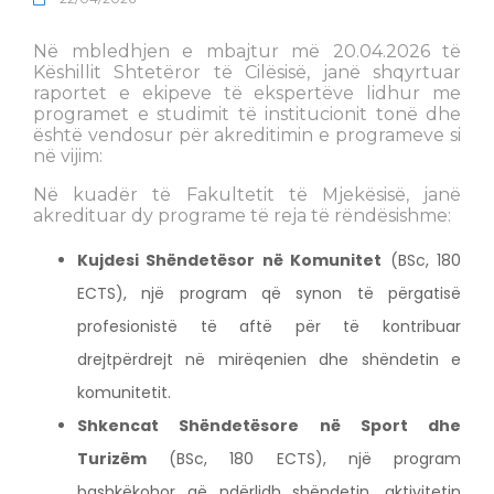
Në mbledhjen e mbajtur më 20.04.2026 të
Këshillit Shtetëror të Cilësisë, janë shqyrtuar
raportet e ekipeve të ekspertëve lidhur me
programet e studimit të institucionit tonë dhe
është vendosur për akreditimin e programeve si
në vijim:
Në kuadër të Fakultetit të Mjekësisë, janë
akredituar dy programe të reja të rëndësishme:
Kujdesi Shëndetësor në Komunitet
(BSc, 180
ECTS), një program që synon të përgatisë
profesionistë të aftë për të kontribuar
drejtpërdrejt në mirëqenien dhe shëndetin e
komunitetit.
Shkencat Shëndetësore në Sport dhe
Turizëm
(BSc, 180 ECTS), një program
bashkëkohor që ndërlidh shëndetin, aktivitetin