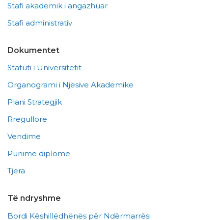
Stafi akademik i angazhuar
Stafi administrativ
Dokumentet
Statuti i Universitetit
Organogrami i Njësive Akademike
Plani Strategjik
Rregullore
Vendime
Punime diplome
Tjera
Të ndryshme
Bordi Këshillëdhënës për Ndërmarrësi