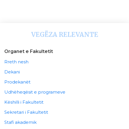
VEGËZA RELEVANTE
Organet e Fakultetit
Rreth nesh
Dekani
Prodekanët
Udhëheqësit e programeve
Këshilli i Fakultetit
Sekretari i Fakultetit
Stafi akademik