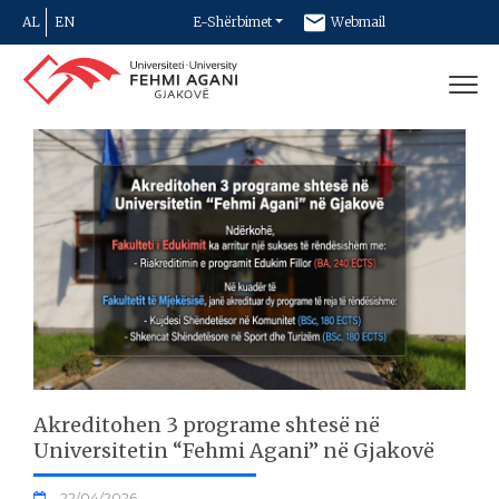
AL
EN
E-Shërbimet
Webmail
Newsletter
Kontakt
Akreditohen 3 programe shtesë në
Universitetin “Fehmi Agani” në Gjakovë
22/04/2026