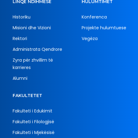
LINQE NDIHMËSE
HULUMTIMET
Historiku
Konferenca
Misioni dhe Vizioni
Projekte hulumtuese
Rektori
Vegëza
Administrata Qendrore
Zyra për zhvillim të
karrieres
Alumni
FAKULTETET
Fakulteti i Edukimit
Fakulteti i Filologjisë
Fakulteti i Mjekësisë