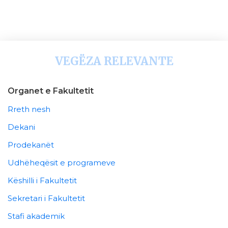
VEGËZA RELEVANTE
Organet e Fakultetit
Rreth nesh
Dekani
Prodekanët
Udhëheqësit e programeve
Këshilli i Fakultetit
Sekretari i Fakultetit
Stafi akademik