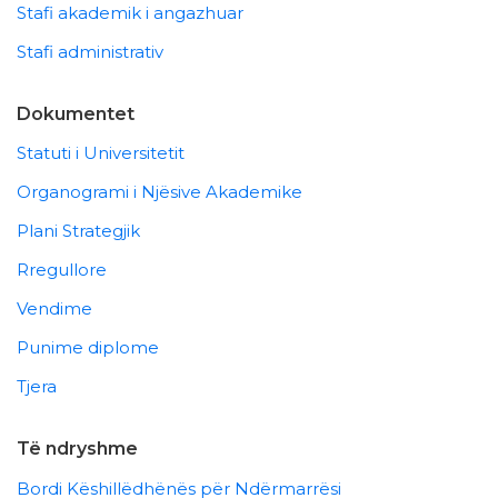
Stafi akademik i angazhuar
Stafi administrativ
Dokumentet
Statuti i Universitetit
Organogrami i Njësive Akademike
Plani Strategjik
Rregullore
Vendime
Punime diplome
Tjera
Të ndryshme
Bordi Këshillëdhënës për Ndërmarrësi