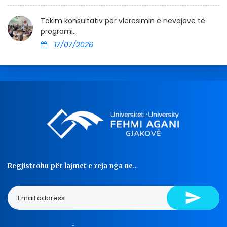
Takim konsultativ për vlerësimin e nevojave të
programi...
17/07/2026
Regjistrohu për lajmet e reja nga ne..