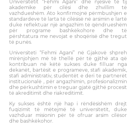
Universitetit “Fehmi Agani” dhe njësive të tij
akademike për cilësi dhe zhvillim të
vazhdueshëm. Ato konfirmojnë përmbushjen e
standardeve të larta të cilësisë në arsimin e lartë
duke reflektuar një angazhim të qëndrueshëm
për programe bashkëkohore dhe të
përshtatura me nevojat e shoqërisë dhe tregut
të punës.
Universiteti “Fehmi Agani” në Gjakovë shpreh
mirënjohjen më të thellë për të gjithë ata që
kontribuan në këtë sukses duke filluar nga
dekanët, bartësit e programeve, stafi akademik,
stafi administrativ, studentët e deri te partnerët
institucionalë , për angazhimin, profesionalizmin
dhe përkushtimin e treguar gjatë gjithë procesit
të akreditimit dhe riakreditimit.
Ky sukses është një hap i rëndësishëm drejt
fuqizimit të mëtejmë të universitetit, duke
vazhduar misionin për të ofruar arsim cilësor
dhe bashkëkohor.