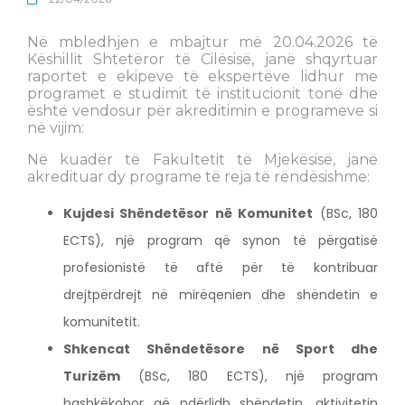
Në mbledhjen e mbajtur më 20.04.2026 të
Këshillit Shtetëror të Cilësisë, janë shqyrtuar
raportet e ekipeve të ekspertëve lidhur me
programet e studimit të institucionit tonë dhe
është vendosur për akreditimin e programeve si
në vijim:
Në kuadër të Fakultetit të Mjekësisë, janë
akredituar dy programe të reja të rëndësishme:
Kujdesi Shëndetësor në Komunitet
(BSc, 180
ECTS), një program që synon të përgatisë
profesionistë të aftë për të kontribuar
drejtpërdrejt në mirëqenien dhe shëndetin e
komunitetit.
Shkencat Shëndetësore në Sport dhe
Turizëm
(BSc, 180 ECTS), një program
bashkëkohor që ndërlidh shëndetin, aktivitetin