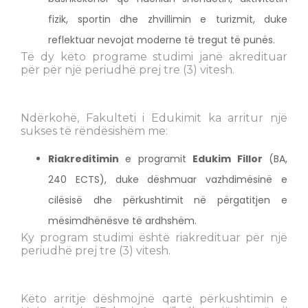
fizik, sportin dhe zhvillimin e turizmit, duke
reflektuar nevojat moderne të tregut të punës.
Të dy këto programe studimi janë akredituar
për për një periudhë prej tre (3) vitesh.
Ndërkohë, Fakulteti i Edukimit ka arritur një
sukses të rëndësishëm me:
Riakreditimin
e programit
Edukim Fillor
(BA,
240 ECTS), duke dëshmuar vazhdimësinë e
cilësisë dhe përkushtimit në përgatitjen e
mësimdhënësve të ardhshëm.
Ky program studimi është riakredituar për një
periudhë prej tre (3) vitesh.
Këto arritje dëshmojnë qartë përkushtimin e