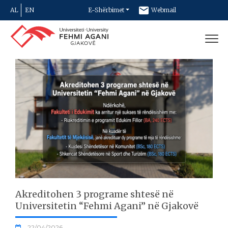
AL
EN
E-Shërbimet
Webmail
Newsletter
Kontakt
Akreditohen 3 programe shtesë në
Universitetin “Fehmi Agani” në Gjakovë
22/04/2026