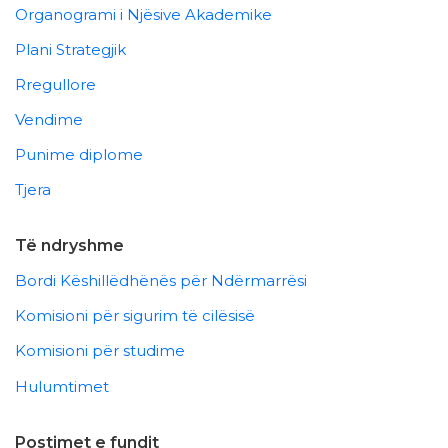
Organogrami i Njësive Akademike
Plani Strategjik
Rregullore
Vendime
Punime diplome
Tjera
Të ndryshme
Bordi Këshillëdhënës për Ndërmarrësi
Komisioni për sigurim të cilësisë
Komisioni për studime
Hulumtimet
Postimet e fundit