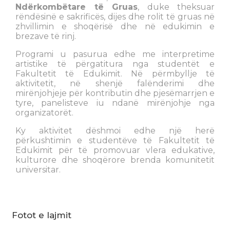
Ndërkombëtare të Gruas
, duke theksuar
rëndësinë e sakrificës, dijes dhe rolit të gruas në
zhvillimin e shoqërisë dhe në edukimin e
brezave të rinj.
Programi u pasurua edhe me interpretime
artistike të përgatitura nga studentët e
Fakultetit të Edukimit. Në përmbyllje të
aktivitetit, në shenjë falënderimi dhe
mirënjohjeje për kontributin dhe pjesëmarrjen e
tyre, panelisteve iu ndanë mirënjohje nga
organizatorët.
Ky aktivitet dëshmoi edhe një herë
përkushtimin e studentëve të Fakultetit të
Edukimit për të promovuar vlera edukative,
kulturore dhe shoqërore brenda komunitetit
universitar.
Fotot e lajmit