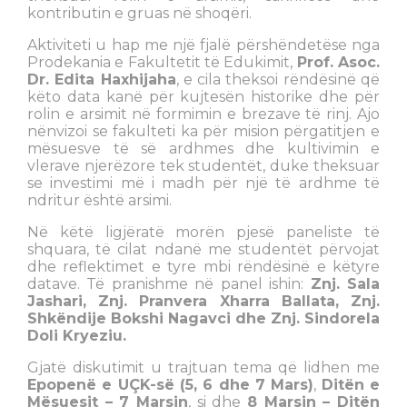
kontributin e gruas në shoqëri.
Aktiviteti u hap me një fjalë përshëndetëse nga
Prodekania e Fakultetit të Edukimit,
Prof. Asoc.
Dr. Edita Haxhijaha
, e cila theksoi rëndësinë që
këto data kanë për kujtesën historike dhe për
rolin e arsimit në formimin e brezave të rinj. Ajo
nënvizoi se fakulteti ka për mision përgatitjen e
mësuesve të së ardhmes dhe kultivimin e
vlerave njerëzore tek studentët, duke theksuar
se investimi më i madh për një të ardhme të
ndritur është arsimi.
Në këtë ligjëratë morën pjesë paneliste të
shquara, të cilat ndanë me studentët përvojat
dhe reflektimet e tyre mbi rëndësinë e këtyre
datave. Të pranishme në panel ishin:
Znj. Sala
Jashari, Znj. Pranvera Xharra Ballata, Znj.
Shkëndije Bokshi Nagavci dhe Znj. Sindorela
Doli Kryeziu.
Gjatë diskutimit u trajtuan tema që lidhen me
Epopenë e UÇK-së (5, 6 dhe 7 Mars)
,
Ditën e
Mësuesit – 7 Marsin
, si dhe
8 Marsin – Ditën