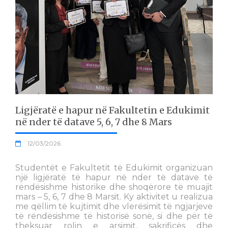
Ligjëratë e hapur në Fakultetin e Edukimit
në nder të datave 5, 6, 7 dhe 8 Mars
12/03/2026
Studentët e Fakultetit të Edukimit organizuan
një ligjëratë të hapur në nder të datave të
rëndësishme historike dhe shoqërore të muajit
mars – 5, 6, 7 dhe 8 Marsit. Ky aktivitet u realizua
me qëllim të kujtimit dhe vlerësimit të ngjarjeve
të rëndësishme të historisë sonë, si dhe për të
theksuar rolin e arsimit, sakrificës dhe