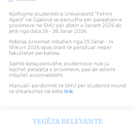
Njoftojmë studentët e Universitetit “Fehmi
Agani” në Gjakovë se periudha për paraqitjen e
provimeve në SMU për afatin e Janarit 2026 do
jetë nga data 26 - 28 Janar 2026.
Ndërsa, provimet mbahen nga 29 Janar - 14
Shkurt 2026 sipas orarit të përpiluar nëpër
fakultetet përkatëse.
Jashtë kësaj periudhe, studentëve nuk ju
lejohet paraqitja e provimeve, pasi që sistemi
mbyllet automatikisht.
Manuali i përdorimit të SMU për studentë mund
të shkarkohet në këtë
link
.
VEGËZA RELEVANTE