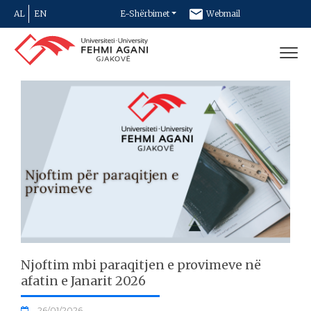
AL
EN
E-Shërbimet
Webmail
Newsletter
Kontakt
Njoftim mbi paraqitjen e provimeve në
afatin e Janarit 2026
26/01/2026