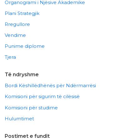
Organogrami i Njësive Akademike
Plani Strategjik
Rregullore
Vendime
Punime diplome
Tjera
Të ndryshme
Bordi Këshillëdhënës për Ndërmarrësi
Komisioni për sigurim të cilësisë
Komisioni për studime
Hulumtimet
Postimet e fundit