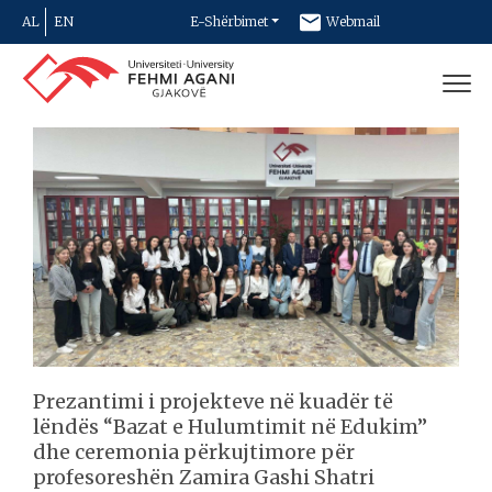
AL
EN
E-Shërbimet
Webmail
Newsletter
Kontakt
Prezantimi i projekteve në kuadër të
lëndës “Bazat e Hulumtimit në Edukim”
dhe ceremonia përkujtimore për
profesoreshën Zamira Gashi Shatri