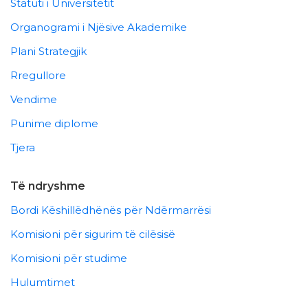
Statuti i Universitetit
Organogrami i Njësive Akademike
Plani Strategjik
Rregullore
Vendime
Punime diplome
Tjera
Të ndryshme
Bordi Këshillëdhënës për Ndërmarrësi
Komisioni për sigurim të cilësisë
Komisioni për studime
Hulumtimet