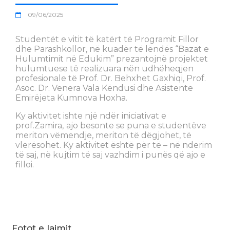
09/06/2025
Studentët e vitit të katërt të Programit Fillor
dhe Parashkollor, në kuadër të lëndës “Bazat e
Hulumtimit në Edukim” prezantojnë projektet
hulumtuese të realizuara nën udhëheqjen
profesionale të Prof. Dr. Behxhet Gaxhiqi, Prof.
Asoc. Dr. Venera Vala Këndusi dhe Asistente
Emirëjeta Kumnova Hoxha.
Ky aktivitet ishte një ndër iniciativat e
prof.Zamira,
ajo besonte se puna e studentëve
meriton vëmendje, meriton të dëgjohet, të
vlerësohet. Ky aktivitet është për të – në nderim
të saj, në kujtim të saj vazhdim i punës që ajo e
filloi.
Fotot e lajmit