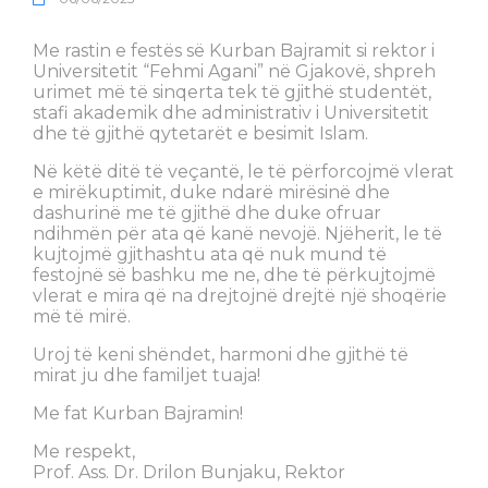
Me rastin e festës së Kurban Bajramit si rektor i
Universitetit “Fehmi Agani” në Gjakovë, shpreh
urimet më të sinqerta tek të gjithë studentët,
stafi akademik dhe administrativ i Universitetit
dhe të gjithë qytetarët e besimit Islam.
Në këtë ditë të veçantë, le të përforcojmë vlerat
e mirëkuptimit, duke ndarë mirësinë dhe
dashurinë me të gjithë dhe duke ofruar
ndihmën për ata që kanë nevojë. Njëherit, le të
kujtojmë gjithashtu ata që nuk mund të
festojnë së bashku me ne, dhe të përkujtojmë
vlerat e mira që na drejtojnë drejtë një shoqërie
më të mirë.
Uroj të keni shëndet, harmoni dhe gjithë të
mirat ju dhe familjet tuaja!
Me fat Kurban Bajramin!
Me respekt,
Prof. Ass. Dr. Drilon Bunjaku, Rektor