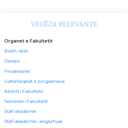
VEGËZA RELEVANTE
Organet e Fakultetit
Rreth nesh
Dekani
Prodekanët
Udhëheqësit e programeve
Këshilli i Fakultetit
Sekretari i Fakultetit
Stafi akademik
Stafi akademik i angazhuar