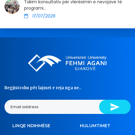
Takim konsultativ për vlerësimin e nevojave të
programi...
17/07/2026
Regjistrohu për lajmet e reja nga ne..
LINQE NDIHMËSE
HULUMTIMET