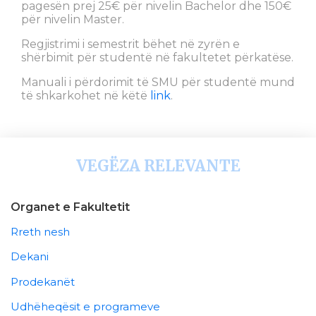
pagesën prej 25€ për nivelin Bachelor dhe 150€
për nivelin Master.
Regjistrimi i semestrit bëhet në zyrën e
shërbimit për studentë në fakultetet përkatëse.
Manuali i përdorimit të SMU për studentë mund
të shkarkohet në këtë
link
.
VEGËZA RELEVANTE
Organet e Fakultetit
Rreth nesh
Dekani
Prodekanët
Udhëheqësit e programeve