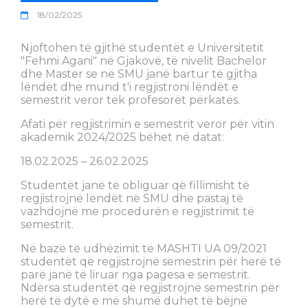
18/02/2025
Njoftohen të gjithë studentët e Universitetit
"Fehmi Agani" në Gjakovë, të nivelit Bachelor
dhe Master se në SMU janë bartur të gjitha
lëndët dhe mund t'i regjistroni lëndët e
semestrit veror tek profesorët përkatës.
Afati për regjistrimin e semestrit veror për vitin
akademik 2024/2025 bëhet në datat:
18.02.2025 – 26.02.2025
Studentët janë të obliguar që fillimisht të
regjistrojnë lëndët në SMU dhe pastaj të
vazhdojnë me procedurën e regjistrimit të
semestrit.
Në bazë të udhëzimit të MASHTI UA 09/2021
studentët që regjistrojnë semestrin për herë të
parë janë të liruar nga pagesa e semestrit.
Ndërsa studentët që regjistrojnë semestrin për
herë të dytë e më shumë duhet të bëjnë