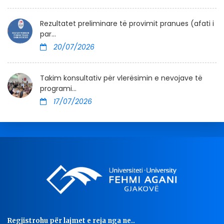
Rezultatet preliminare të provimit pranues (afati i
par...
20/07/2026
Takim konsultativ për vlerësimin e nevojave të
programi...
17/07/2026
Regjistrohu për lajmet e reja nga ne..