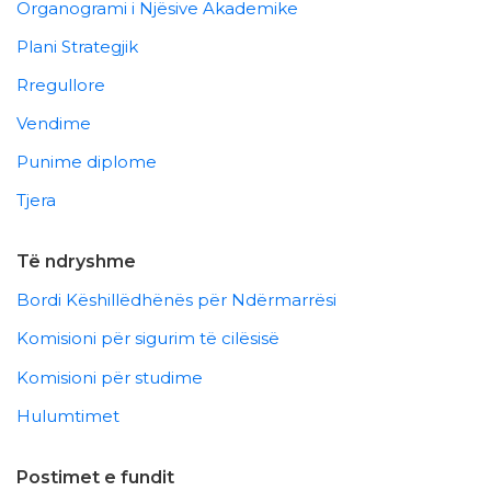
Organogrami i Njësive Akademike
Plani Strategjik
Rregullore
Vendime
Punime diplome
Tjera
Të ndryshme
Bordi Këshillëdhënës për Ndërmarrësi
Komisioni për sigurim të cilësisë
Komisioni për studime
Hulumtimet
Postimet e fundit