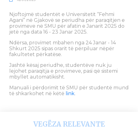
Njoftojmë studentët e Universitetit “Fehmi
Agani” në Gjakovë se periudha për paraqitjen e
provimeve në SMU për afatin e Janarit 2025 do
jetë nga data 16 - 23 Janar 2025.
Ndërsa, provimet mbahen nga 24 Janar - 14
Shkurt 2025 sipas orarit të përpiluar nëpër
fakultetet përkatëse.
Jashtë kësaj periudhe, studentëve nuk ju
lejohet paraqitja e provimeve, pasi që sistemi
mbyllet automatikisht.
Manuali i përdorimit të SMU për studentë mund
të shkarkohet në këtë
link
.
VEGËZA RELEVANTE