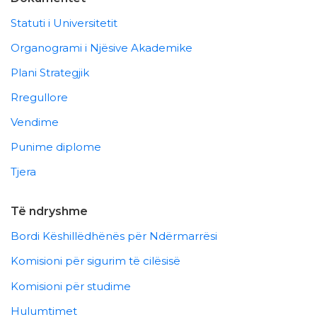
Statuti i Universitetit
Organogrami i Njësive Akademike
Plani Strategjik
Rregullore
Vendime
Punime diplome
Tjera
Të ndryshme
Bordi Këshillëdhënës për Ndërmarrësi
Komisioni për sigurim të cilësisë
Komisioni për studime
Hulumtimet