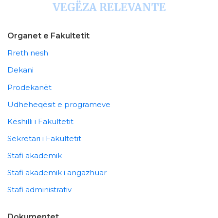
VEGËZA RELEVANTE
Organet e Fakultetit
Rreth nesh
Dekani
Prodekanët
Udhëheqësit e programeve
Këshilli i Fakultetit
Sekretari i Fakultetit
Stafi akademik
Stafi akademik i angazhuar
Stafi administrativ
Dokumentet