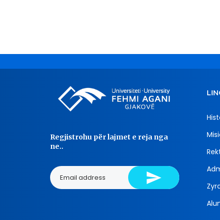
LIN
Hist
Misi
Regjistrohu për lajmet e reja nga
ne..
Rekt
Adm
Zyra
Alu