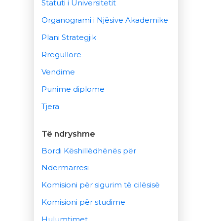
Statuti i Universitetit
Organogrami i Njësive Akademike
Plani Strategjik
Rregullore
Vendime
Punime diplome
Tjera
Të ndryshme
Bordi Këshillëdhënës për
Ndërmarrësi
Komisioni për sigurim të cilësisë
Komisioni për studime
Hulumtimet