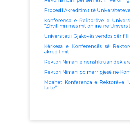
Rekomandim për semestrin veror nga
Procesi i Akreditimit të Universitet
Konferenca e Rektorëve e Univers
“Zhvillimi i mësimit online në Unive
Universiteti i Gjakovës vendos për fill
Kërkesa e Konferencës së Rektorë
akreditimit
Rektori Nimani e nënshkruan deklara
Rektori Nimani po merr pjesë në Kon
Mbahet Konferenca e Rektorëve “Uni
lartë”