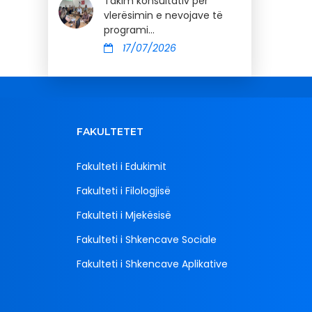
Takim konsultativ për
vlerësimin e nevojave të
programi...
17/07/2026
FAKULTETET
Fakulteti i Edukimit
Fakulteti i Filologjisë
Fakulteti i Mjekësisë
Fakulteti i Shkencave Sociale
Fakulteti i Shkencave Aplikative