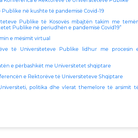
 Konferenca e Rektoreve të Universiteteve Publike
eve Publike në kushte të pandemisë Covid-19
iteteve Publike të Kosovës mbajtën takim me temë
rsitetet Publike në periudhën e pandemisë Covid19”
imin e mësimit virtual
ve të Universiteteve Publike lidhur me procesin 
tën e përbashkët me Universitetet shqiptare
ferencën e Rektorëve të Universiteteve Shqiptare
versiteti, politika dhe vlerat themelore të arsimit t