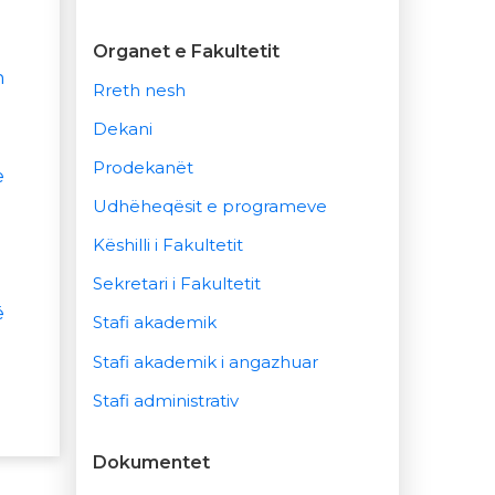
Organet e Fakultetit
n
Rreth nesh
Dekani
Prodekanët
e
Udhëheqësit e programeve
Këshilli i Fakultetit
Sekretari i Fakultetit
ë
Stafi akademik
Stafi akademik i angazhuar
Stafi administrativ
Dokumentet