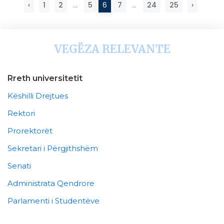
‹
1
2
...
5
6
7
...
24
25
›
VEGËZA RELEVANTE
Rreth universitetit
Këshilli Drejtues
Rektori
Prorektorët
Sekretari i Përgjithshëm
Senati
Administrata Qendrore
Parlamenti i Studentëve