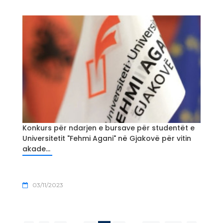
Konkurs për ndarjen e bursave për studentët e
Universitetit "Fehmi Agani" në Gjakovë për vitin
akade...
03/11/2023