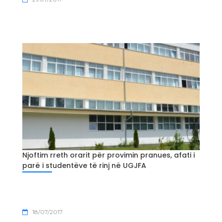
Njoftim rreth orarit për provimin pranues, afati i
parë i studentëve të rinj në UGJFA
18/07/2017