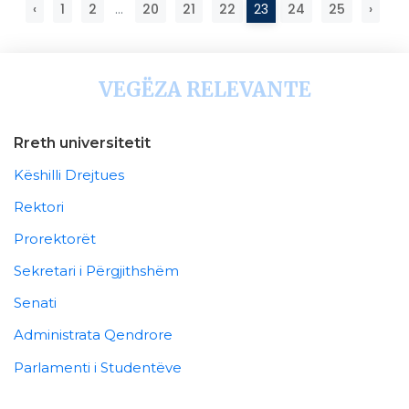
‹
1
2
...
20
21
22
23
24
25
›
VEGËZA RELEVANTE
Rreth universitetit
Këshilli Drejtues
Rektori
Prorektorët
Sekretari i Përgjithshëm
Senati
Administrata Qendrore
Parlamenti i Studentëve